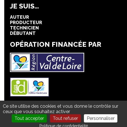
JE SUIS...
AUTEUR
PRODUCTEUR
TECHNICIEN
DÉBUTANT
OPÉRATION FINANCÉE PAR
Ce site utilise des cookies et vous donne le contrôle sur
Mentions légales
ceux que vous souhaitez activer
Politique de confidentialité
Plan du site
Tout accepter
Tout refuser
Personnaliser
Politique de confidentialité