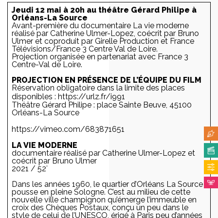
Jeudi 12 mai à 20h au théâtre Gérard Philipe à
Orléans-La Source
Avant-première du documentaire
La vie moderne
réalisé par Catherine Ulmer-Lopez, coécrit par Bruno
Ulmer et coproduit par Girelle Production et France
Télévisions/France 3 Centre Val de Loire.
Projection organisée en partenariat avec France 3
Centre-Val de Loire.
PROJECTION EN PRÉSENCE DE L’ÉQUIPE DU FILM
Réservation obligatoire dans la limite des places
disponibles :
https://urlz.fr/i991
Théâtre Gérard Philipe : place Sainte Beuve, 45100
Orléans-La Source
https://vimeo.com/683871651
LA VIE MODERNE
documentaire réalisé par Catherine Ulmer-Lopez et
coécrit par Bruno Ulmer
2021 / 52′
Dans les années 1960, le quartier d’Orléans La Source
pousse en pleine Sologne. C’est au milieu de cette
nouvelle ville champignon qu’émerge l’immeuble en
croix des Chèques Postaux, conçu un peu dans le
style de celui de l’UNESCO, érigé à Paris peu d’années