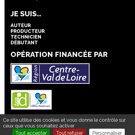
JE SUIS...
AUTEUR
PRODUCTEUR
TECHNICIEN
DÉBUTANT
OPÉRATION FINANCÉE PAR
Ce site utilise des cookies et vous donne le contrôle sur
Mentions légales
ceux que vous souhaitez activer
Politique de confidentialité
Plan du site
Tout accepter
Tout refuser
Personnaliser