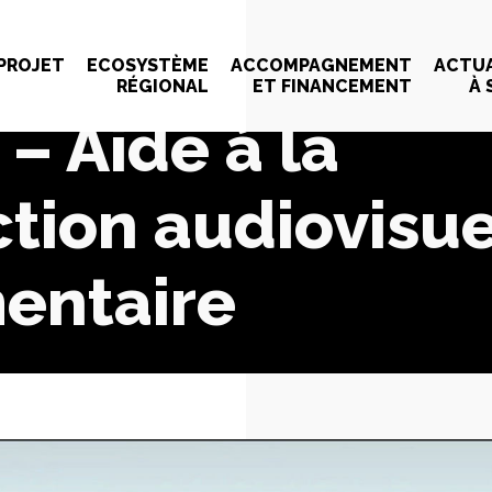
 PROJET
ECOSYSTÈME
ACCOMPAGNEMENT
ACTUA
RÉGIONAL
ET FINANCEMENT
À 
 – Aide à la
tion audiovisue
entaire