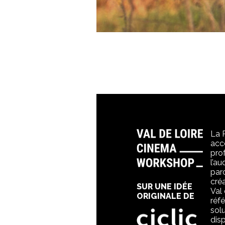
La 
acc
pro
l’au
par
créa
SUR UNE IDÉE
Val
ORIGINALE DE
réf
solu
dis