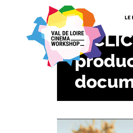
Panneau de gestion des cookies
LE
CICLIC
produc
docum