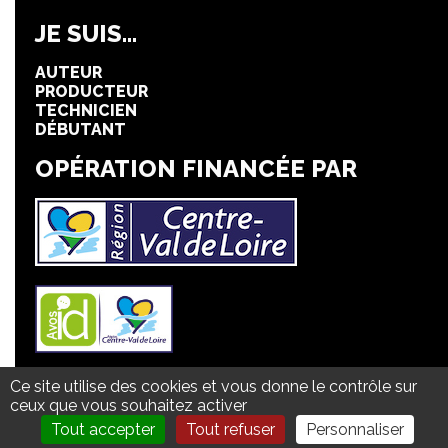
JE SUIS...
AUTEUR
PRODUCTEUR
TECHNICIEN
DÉBUTANT
OPÉRATION FINANCÉE PAR
Ce site utilise des cookies et vous donne le contrôle sur
Mentions légales
ceux que vous souhaitez activer
Politique de confidentialité
Plan du site
Tout accepter
Tout refuser
Personnaliser