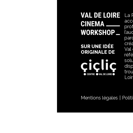
La 
acc
pro
l’au
par
créa
SUR UNE IDÉE
Val
ORIGINALE DE
réf
solu
dis
tro
Loir
Mentions légales
Polit