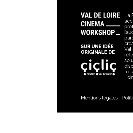
La 
acc
pro
l’au
par
créa
SUR UNE IDÉE
Val
ORIGINALE DE
réf
solu
dis
tro
Loir
Mentions légales
Polit